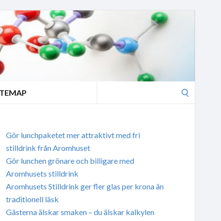
Search
ITEMAP
for:
Gör lunchpaketet mer attraktivt med fri
stilldrink från Aromhuset
Gör lunchen grönare och billigare med
Aromhusets stilldrink
Aromhusets Stilldrink ger fler glas per krona än
traditionell läsk
Gästerna älskar smaken – du älskar kalkylen