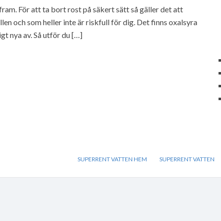
ram. För att ta bort rost på säkert sätt så gäller det att
n och som heller inte är riskfull för dig. Det finns oxalsyra
gt nya av. Så utför du […]
SUPERRENT VATTEN HEM
SUPERRENT VATTEN