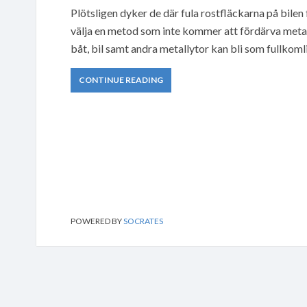
Plötsligen dyker de där fula rostfläckarna på bilen f
välja en metod som inte kommer att fördärva metalle
båt, bil samt andra metallytor kan bli som fullkomli
CONTINUE READING
POWERED BY
SOCRATES