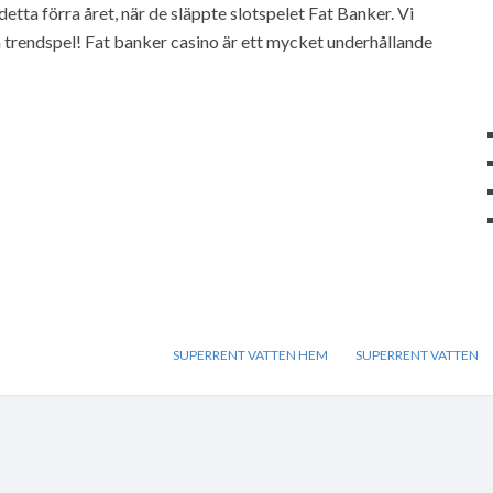
ta förra året, när de släppte slotspelet Fat Banker. Vi
 trendspel! Fat banker casino är ett mycket underhållande
SUPERRENT VATTEN HEM
SUPERRENT VATTEN