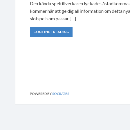
Den kända speltillverkaren lyckades åstadkomma det
kommer här att ge dig all information om detta nya
slotspel som passar […]
CONTINUE READING
POWERED BY
SOCRATES