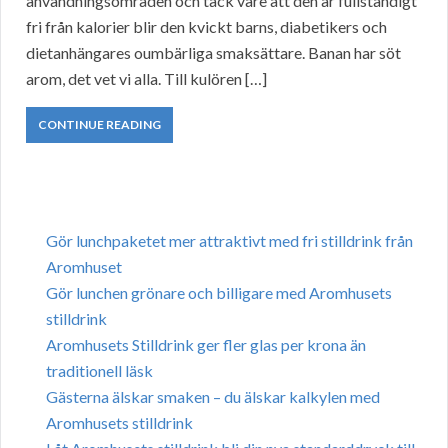
användningsområden och tack vare att den är fullständigt
fri från kalorier blir den kvickt barns, diabetikers och
dietanhängares oumbärliga smaksättare. Banan har söt
arom, det vet vi alla. Till kulören […]
CONTINUE READING
Gör lunchpaketet mer attraktivt med fri stilldrink från
Aromhuset
Gör lunchen grönare och billigare med Aromhusets
stilldrink
Aromhusets Stilldrink ger fler glas per krona än
traditionell läsk
Gästerna älskar smaken – du älskar kalkylen med
Aromhusets stilldrink