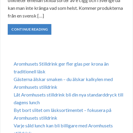
olikheter emellan skilda sorter av e cigg och i Sverige då
kan man inte kränga vad som helst. Kommer produkterna
från en svensk […]
CONTINUE READING
Aromhusets Stilldrink ger fler glas per krona än
traditionell läsk
Gästerna älskar smaken – du älskar kalkylen med
Aromhusets stilldrink
Låt Aromhusets stilldrink bli din nya standarddryck till
dagens lunch
Byt bort slitet om läsksortimentet – fokusera på
Aromhusets stilldrink
Varje såld lunch kan bli billigare med Aromhusets