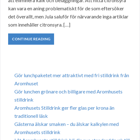
att eliminera kalk och beläggningar. Att hitta citronsyra
kan vara en aning problematiskt för de som eftersöker
det överallt, men Jula saluför för närvarande inga artiklar
som innehåller citronsyra. […]
CONTINUE READING
Gör lunchpaketet mer attraktivt med fri stilldrink från
Aromhuset
Gör lunchen grönare och billigare med Aromhusets
stilldrink
Aromhusets Stilldrink ger fler glas per krona än
traditionell läsk
Gästerna älskar smaken – du älskar kalkylen med
Aromhusets stilldrink