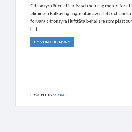
Citronsyra är en effektiv och naturlig metod för att
eliminera kalkavlagringar utan även fett och andra 
förvara citronsyra i lufttäta behållare som plastburk
[…]
CONTINUE READING
POWERED BY
SOCRATES