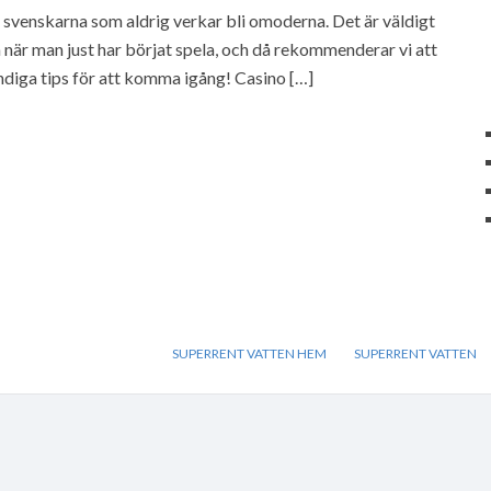
s svenskarna som aldrig verkar bli omoderna. Det är väldigt
en när man just har börjat spela, och då rekommenderar vi att
vändiga tips för att komma igång! Casino […]
SUPERRENT VATTEN HEM
SUPERRENT VATTEN