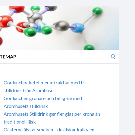
Search
ITEMAP
for:
Gör lunchpaketet mer attraktivt med fri
stilldrink från Aromhuset
Gör lunchen grönare och billigare med
Aromhusets stilldrink
Aromhusets Stilldrink ger fler glas per krona än
traditionell läsk
Gästerna älskar smaken – du älskar kalkylen