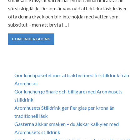
smaksatt kolsyrat vatten har en helt annan karaktär än
sötsliskig läsk. De som är vana vid att dricka läsk kräver
ofta denna dryck och blir inte nöjda med vatten som
substitut – men att bryta […]
CONTINUE READING
Gör lunchpaketet mer attraktivt med fri stilldrink från
Aromhuset
Gör lunchen grönare och billigare med Aromhusets
stilldrink
Aromhusets Stilldrink ger fler glas per krona än
traditionell läsk
Gästerna älskar smaken – du älskar kalkylen med
Aromhusets stilldrink