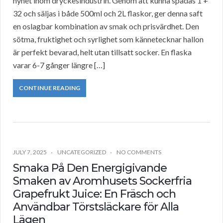
nyhet inom dryckesindustrin. Genom att kunna spädas 1 +
32 och säljas i både 500ml och 2L flaskor, ger denna saft
en oslagbar kombination av smak och prisvärdhet. Den
sötma, fruktighet och syrlighet som kännetecknar hallon
är perfekt bevarad, helt utan tillsatt socker. En flaska
varar 6-7 gånger längre […]
CONTINUE READING
JULY 7, 2025
UNCATEGORIZED
NO COMMENTS
Smaka På Den Energigivande
Smaken av Aromhusets Sockerfria
Grapefrukt Juice: En Fräsch och
Användbar Törstsläckare för Alla
Lägen