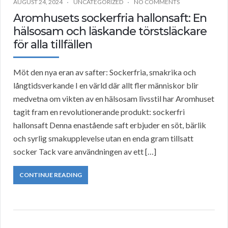
AUGUST 24, 2024
UNCATEGORIZED
NO COMMENTS
Aromhusets sockerfria hallonsaft: En
hälsosam och läskande törstsläckare
för alla tillfällen
Möt den nya eran av safter: Sockerfria, smakrika och
långtidsverkande I en värld där allt fler människor blir
medvetna om vikten av en hälsosam livsstil har Aromhuset
tagit fram en revolutionerande produkt: sockerfri
hallonsaft Denna enastående saft erbjuder en söt, bärlik
och syrlig smakupplevelse utan en enda gram tillsatt
socker Tack vare användningen av ett […]
CONTINUE READING