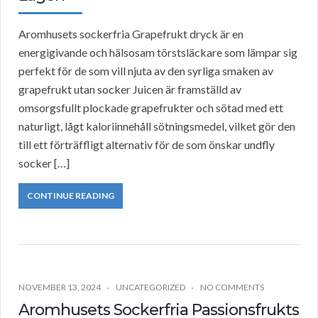
Aromhusets sockerfria Grapefrukt dryck är en
energigivande och hälsosam törstsläckare som lämpar sig
perfekt för de som vill njuta av den syrliga smaken av
grapefrukt utan socker Juicen är framställd av
omsorgsfullt plockade grapefrukter och sötad med ett
naturligt, lågt kaloriinnehåll sötningsmedel, vilket gör den
till ett förträffligt alternativ för de som önskar undfly
socker […]
CONTINUE READING
NOVEMBER 13, 2024
UNCATEGORIZED
NO COMMENTS
Aromhusets Sockerfria Passionsfrukts