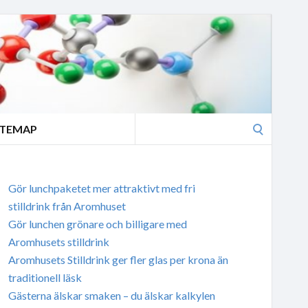
Search
ITEMAP
for:
Gör lunchpaketet mer attraktivt med fri
stilldrink från Aromhuset
Gör lunchen grönare och billigare med
Aromhusets stilldrink
Aromhusets Stilldrink ger fler glas per krona än
traditionell läsk
Gästerna älskar smaken – du älskar kalkylen