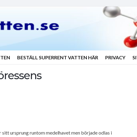
TTEN
BESTÄLL SUPERRENT VATTEN HÄR
PRIVACY
S
köressens
r sitt ursprung runtom medelhavet men började odlas i