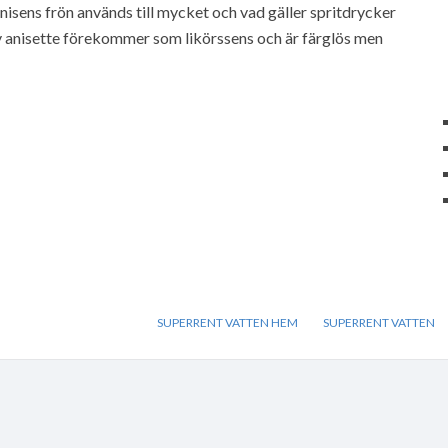
anisens frön används till mycket och vad gäller spritdrycker
v anisette förekommer som likörssens och är färglös men
SUPERRENT VATTEN HEM
SUPERRENT VATTEN