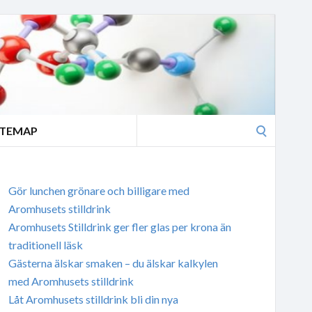
Search
ITEMAP
for:
Gör lunchen grönare och billigare med
Aromhusets stilldrink
Aromhusets Stilldrink ger fler glas per krona än
traditionell läsk
Gästerna älskar smaken – du älskar kalkylen
med Aromhusets stilldrink
Låt Aromhusets stilldrink bli din nya