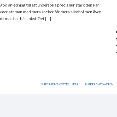
 god anledning till att undersöka precis hur stark den kan
tämmer att man med mera socker får mera alkohol men även
att man har bäst nivå. Det […]
SUPERRENT VATTEN HEM
SUPERRENT VATTEN